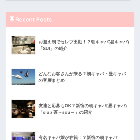
Recent Posts
お迎え制でセレブ出勤！？朝キャバ(昼キャバ)
「SUI」の紹介
どんなお客さんが来る？朝キャバ・昼キャバ
の客層まとめ
友達と応募もOK？新宿の朝キャバ(昼キャバ)
「club 蒼～sou～」の紹介
有名キャバ嬢が在籍！？新宿の朝キャバ