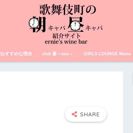
がおすすめな理由
club 蒼～sou～
GIRLS LOUNGE Mona