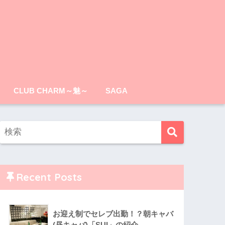
CLUB CHARM～魅～
SAGA
Recent Posts
お迎え制でセレブ出勤！？朝キャバ
(昼キャバ)「SUI」の紹介