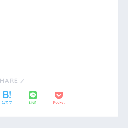
SHARE
LINE
はてブ
Pocket