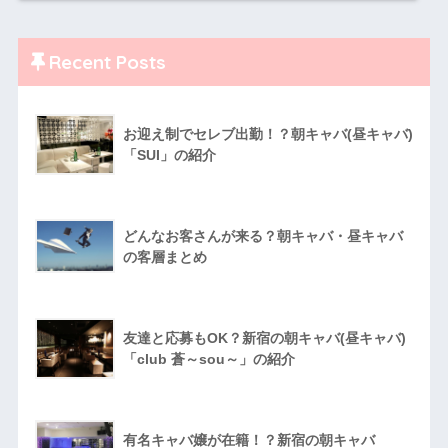
Recent Posts
お迎え制でセレブ出勤！？朝キャバ(昼キャバ)
「SUI」の紹介
どんなお客さんが来る？朝キャバ・昼キャバ
の客層まとめ
友達と応募もOK？新宿の朝キャバ(昼キャバ)
「club 蒼～sou～」の紹介
有名キャバ嬢が在籍！？新宿の朝キャバ